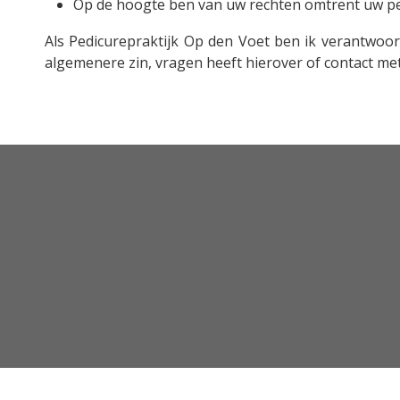
Op de hoogte ben van uw rechten omtrent uw per
Als Pedicurepraktijk Op den Voet ben ik verantwoor
algemenere zin, vragen heeft hierover of contact met